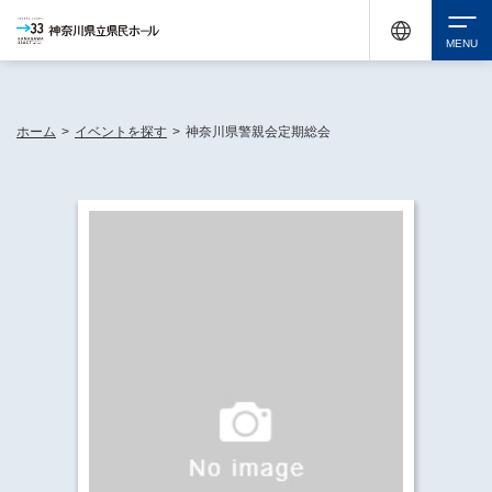
神奈川県民ホールは休館中においても、県内33市町村で多彩な芸術文化を届ける活動
《KANAGAWA 33 ACT》を展開し、地域に身近な感動を広げています。
検索
ホーム
>
イベントを探す
>
神奈川県警親会定期総会
チケット購入
イベントを探す
・ イベント一覧
休館中の県民ホールについて
・ イベントカレンダー
・ 施設概要
神奈川県立県民ホールSNS