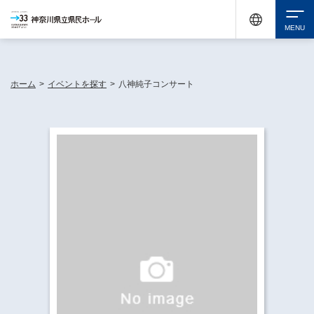
神奈川県民ホールは休館中においても、県内33市町村で多彩な芸術文化を届ける活動
《KANAGAWA 33 ACT》を展開し、地域に身近な感動を広げています。
検索
ホーム
>
イベントを探す
>
八神純子コンサート
チケット購入
イベントを探す
・ イベント一覧
休館中の県民ホールについて
・ イベントカレンダー
・ 施設概要
神奈川県立県民ホールSNS