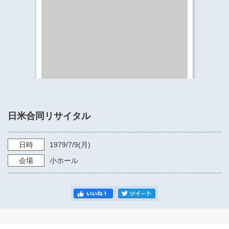
​​​​​​​​​​​​​神奈川県立県民ホール
・ パイプオルガン
ギャラリーSNS
・ 神奈川県民ホールの取り組み
日米合同リサイタル
日時
1979/7/9
(月)
会場
小ホール