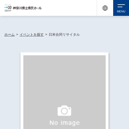
神奈川県民ホールは休館中においても、県内33市町村で多彩な芸術文化を届ける活動
《KANAGAWA 33 ACT》を展開し、地域に身近な感動を広げています。
検索
ホーム
>
イベントを探す
>
日米合同リサイタル
チケット購入
イベントを探す
・ イベント一覧
休館中の県民ホールについて
・ イベントカレンダー
・ 施設概要
神奈川県立県民ホールSNS