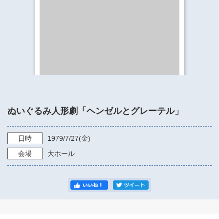
​​​​​​​​​​​​​神奈川県立県民ホール
・ パイプオルガン
ギャラリーSNS
・ 神奈川県民ホールの取り組み
ぬいぐるみ人形劇「ヘンゼルとグレーテル」
日時
1979/7/27
(金)
会場
大ホール