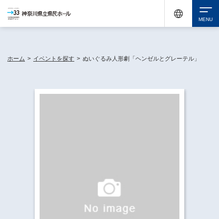
神奈川県民ホールは休館中においても、県内33市町村で多彩な芸術文化を届ける活動
《KANAGAWA 33 ACT》を展開し、地域に身近な感動を広げています。
検索
ホーム
>
イベントを探す
>
ぬいぐるみ人形劇「ヘンゼルとグレーテル」
チケット購入
イベントを探す
・ イベント一覧
休館中の県民ホールについて
・ イベントカレンダー
・ 施設概要
神奈川県立県民ホールSNS