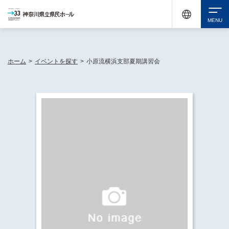
神奈川県民ホールは休館中においても、県内33市町村で多彩な芸術文化を届ける活動
《KANAGAWA 33 ACT》を展開し、地域に身近な感動を広げています。
検索
ホーム
>
イベントを探す
>
小原流横浜支部夏期講習会
チケット購入
イベントを探す
・ イベント一覧
休館中の県民ホールについて
・ イベントカレンダー
・ 施設概要
神奈川県立県民ホールSNS