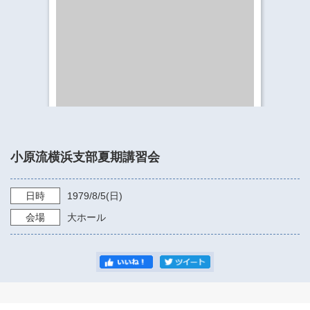
​​​​​​​​​​​​​神奈川県立県民ホール
・ パイプオルガン
ギャラリーSNS
・ 神奈川県民ホールの取り組み
小原流横浜支部夏期講習会
日時
1979/8/5
(日)
会場
大ホール