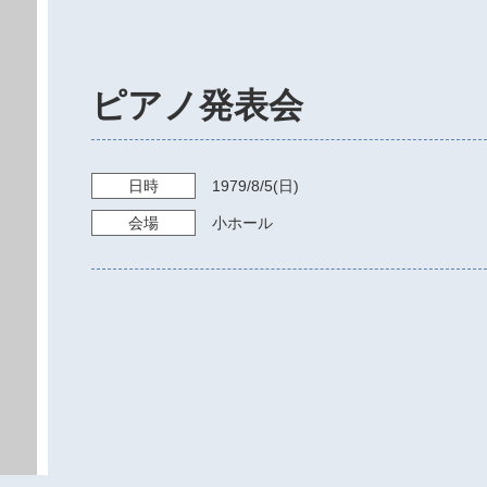
ピアノ発表会
日時
1979/8/5
(日)
会場
小ホール