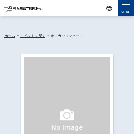
神奈川県民ホールは休館中においても、県内33市町村で多彩な芸術文化を届ける活動
《KANAGAWA 33 ACT》を展開し、地域に身近な感動を広げています。
検索
ホーム
>
イベントを探す
>
オルガンコンクール
チケット購入
イベントを探す
・ イベント一覧
休館中の県民ホールについて
・ イベントカレンダー
・ 施設概要
神奈川県立県民ホールSNS