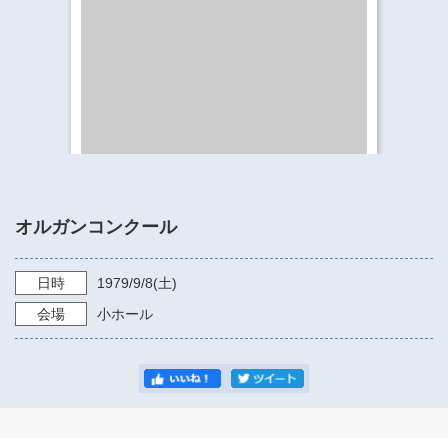
​​​​​​​​​​​​​神奈川県立県民ホール
・ パイプオルガン
ギャラリーSNS
・ 神奈川県民ホールの取り組み
オルガンコンクール
日時
1979/9/8
(土)
会場
小ホール