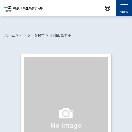
神奈川県民ホールは休館中においても、県内33市町村で多彩な芸術文化を届ける活動
《KANAGAWA 33 ACT》を展開し、地域に身近な感動を広げています。
検索
ホーム
>
イベントを探す
>
公開市民講座
チケット購入
イベントを探す
・ イベント一覧
休館中の県民ホールについて
・ イベントカレンダー
・ 施設概要
神奈川県立県民ホールSNS