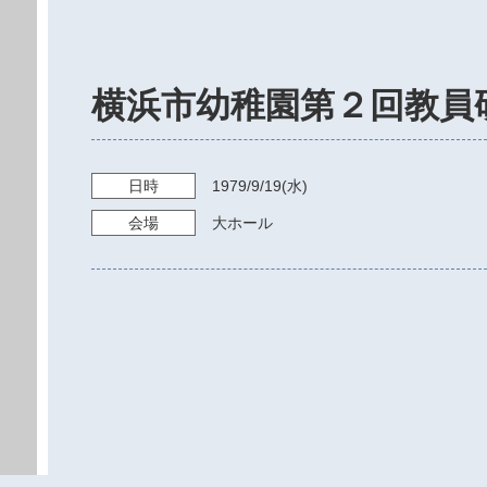
横浜市幼稚園第２回教員
日時
1979/9/19
(水)
会場
大ホール