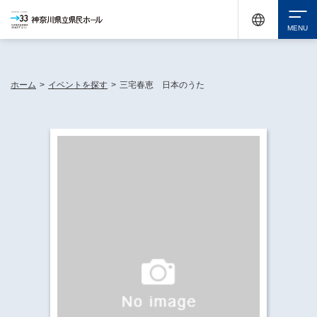
神奈川県民ホールは休館中においても、県内33市町村で多彩な芸術文化を届ける活動
《KANAGAWA 33 ACT》を展開し、地域に身近な感動を広げています。
検索
ホーム
>
イベントを探す
>
三宅春恵 日本のうた
チケット購入
イベントを探す
・ イベント一覧
休館中の県民ホールについて
・ イベントカレンダー
・ 施設概要
神奈川県立県民ホールSNS