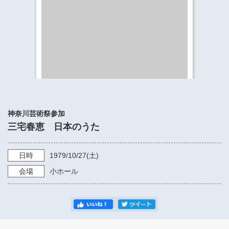
​​​​​​​​​​​​​神奈川県立県民ホール
・ パイプオルガン
ギャラリーSNS
・ 神奈川県民ホールの取り組み
神奈川芸術祭参加
三宅春恵 日本のうた
日時
1979/10/27
(土)
会場
小ホール