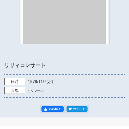
​​​​​​​​​​​​​神奈川県立県民ホール
・ パイプオルガン
ギャラリーSNS
・ 神奈川県民ホールの取り組み
リリィコンサート
日時
1979/11/7
(水)
会場
小ホール