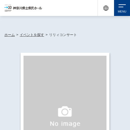
神奈川県民ホールは休館中においても、県内33市町村で多彩な芸術文化を届ける活動
《KANAGAWA 33 ACT》を展開し、地域に身近な感動を広げています。
検索
ホーム
>
イベントを探す
>
リリィコンサート
チケット購入
イベントを探す
・ イベント一覧
休館中の県民ホールについて
・ イベントカレンダー
・ 施設概要
神奈川県立県民ホールSNS