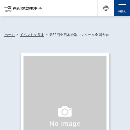
神奈川県民ホールは休館中においても、県内33市町村で多彩な芸術文化を届ける活動
《KANAGAWA 33 ACT》を展開し、地域に身近な感動を広げています。
検索
ホーム
>
イベントを探す
>
第32回全日本合唱コンクール全国大会
チケット購入
イベントを探す
・ イベント一覧
休館中の県民ホールについて
・ イベントカレンダー
・ 施設概要
神奈川県立県民ホールSNS