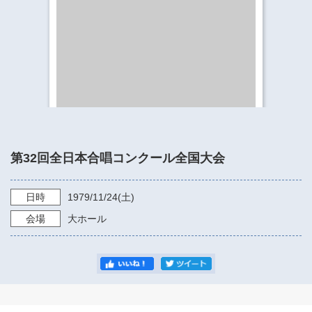
​​​​​​​​​​​​​神奈川県立県民ホール
・ パイプオルガン
ギャラリーSNS
・ 神奈川県民ホールの取り組み
第32回全日本合唱コンクール全国大会
日時
1979/11/24
(土)
会場
大ホール