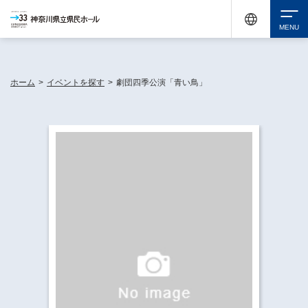
神奈川県民ホールは休館中においても、県内33市町村で多彩な芸術文化を届ける活動
《KANAGAWA 33 ACT》を展開し、地域に身近な感動を広げています。
検索
ホーム
>
イベントを探す
>
劇団四季公演「青い鳥」
チケット購入
イベントを探す
・ イベント一覧
休館中の県民ホールについて
・ イベントカレンダー
・ 施設概要
神奈川県立県民ホールSNS