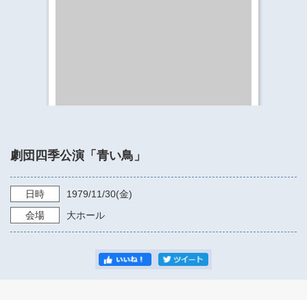
​​​​​​​​​​​​​神奈川県立県民ホール
・ パイプオルガン
ギャラリーSNS
・ 神奈川県民ホールの取り組み
劇団四季公演「青い鳥」
日時
1979/11/30
(金)
会場
大ホール