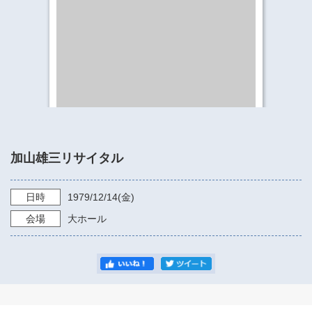
​​​​​​​​​​​​​神奈川県立県民ホール
・ パイプオルガン
ギャラリーSNS
・ 神奈川県民ホールの取り組み
加山雄三リサイタル
日時
1979/12/14
(金)
会場
大ホール