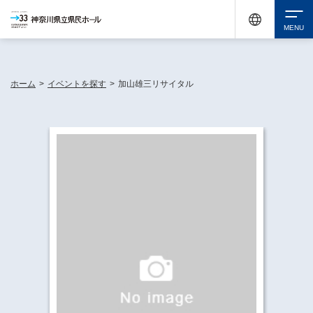
神奈川県民ホールは休館中においても、県内33市町村で多彩な芸術文化を届ける活動
《KANAGAWA 33 ACT》を展開し、地域に身近な感動を広げています。
検索
ホーム
>
イベントを探す
>
加山雄三リサイタル
チケット購入
イベントを探す
・ イベント一覧
休館中の県民ホールについて
・ イベントカレンダー
・ 施設概要
神奈川県立県民ホールSNS