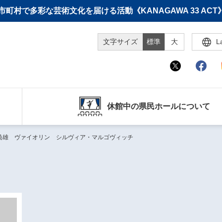
町村で多彩な芸術文化を届ける活動《KANAGAWA 33 A
文字サイズ
標準
大
L
休館中の県民ホールについて
暁雄 ヴァイオリン シルヴィア・マルゴヴィッチ