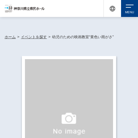
神奈川県民ホールは休館中においても、県内33市町村で多彩な芸術文化を届ける活動
《KANAGAWA 33 ACT》を展開し、地域に身近な感動を広げています。
検索
ホーム
>
イベントを探す
>
幼児のための映画教室“黄色い雨がさ”
チケット購入
イベントを探す
・ イベント一覧
休館中の県民ホールについて
・ イベントカレンダー
・ 施設概要
神奈川県立県民ホールSNS