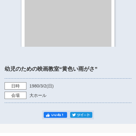
​​​​​​​​​​​​​神奈川県立県民ホール
・ パイプオルガン
ギャラリーSNS
・ 神奈川県民ホールの取り組み
幼児のための映画教室“黄色い雨がさ”
日時
1980/3/2
(日)
会場
大ホール