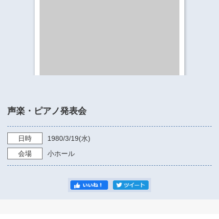
​​​​​​​​​​​​​神奈川県立県民ホール
・ パイプオルガン
ギャラリーSNS
・ 神奈川県民ホールの取り組み
声楽・ピアノ発表会
日時
1980/3/19
(水)
会場
小ホール