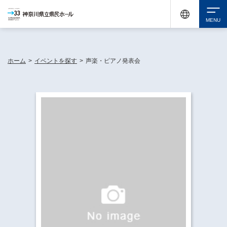
神奈川県民ホールは休館中においても、県内33市町村で多彩な芸術文化を届ける活動
《KANAGAWA 33 ACT》を展開し、地域に身近な感動を広げています。
検索
ホーム
>
イベントを探す
>
声楽・ピアノ発表会
チケット購入
イベントを探す
・ イベント一覧
休館中の県民ホールについて
・ イベントカレンダー
・ 施設概要
神奈川県立県民ホールSNS