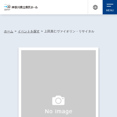
神奈川県民ホールは休館中においても、県内33市町村で多彩な芸術文化を届ける活動
《KANAGAWA 33 ACT》を展開し、地域に身近な感動を広げています。
検索
ホーム
>
イベントを探す
>
上田真仁ヴァイオリン・リサイタル
チケット購入
イベントを探す
・ イベント一覧
休館中の県民ホールについて
・ イベントカレンダー
・ 施設概要
神奈川県立県民ホールSNS