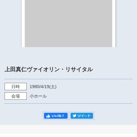
​​​​​​​​​​​​​神奈川県立県民ホール
・ パイプオルガン
ギャラリーSNS
・ 神奈川県民ホールの取り組み
上田真仁ヴァイオリン・リサイタル
日時
1980/4/19
(土)
会場
小ホール