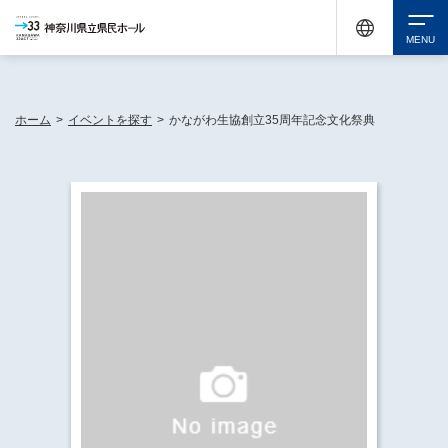
神奈川県民ホールは休館中においても、県内33市町村で多彩な芸術文化を届ける活動
《KANAGAWA 33 ACT》を展開し、地域に身近な感動を広げています。
検索
ホーム
>
イベントを探す
>
かながわ生協創立35周年記念文化祭典
チケット購入
イベントを探す
・ イベント一覧
休館中の県民ホールについて
・ イベントカレンダー
・ 施設概要
神奈川県立県民ホールSNS