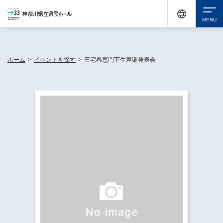
神奈川県民ホールは休館中においても、県内33市町村で多彩な芸術文化を届ける活動
《KANAGAWA 33 ACT》を展開し、地域に身近な感動を広げています。
検索
ホーム
>
イベントを探す
>
三宅春恵門下生声楽発表会
チケット購入
イベントを探す
・ イベント一覧
休館中の県民ホールについて
・ イベントカレンダー
・ 施設概要
神奈川県立県民ホールSNS