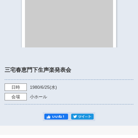
​​​​​​​​​​​​​神奈川県立県民ホール
・ パイプオルガン
ギャラリーSNS
・ 神奈川県民ホールの取り組み
三宅春恵門下生声楽発表会
日時
1980/6/25
(水)
会場
小ホール