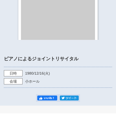
​​​​​​​​​​​​​神奈川県立県民ホール
・ パイプオルガン
ギャラリーSNS
・ 神奈川県民ホールの取り組み
ピアノによるジョイントリサイタル
日時
1980/12/16
(火)
会場
小ホール