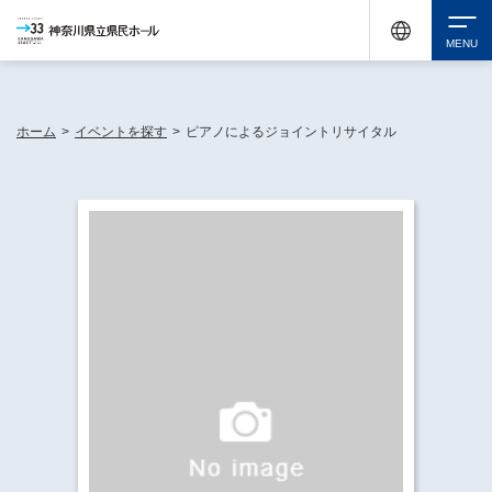
神奈川県民ホールは休館中においても、県内33市町村で多彩な芸術文化を届ける活動
《KANAGAWA 33 ACT》を展開し、地域に身近な感動を広げています。
検索
ホーム
>
イベントを探す
>
ピアノによるジョイントリサイタル
チケット購入
イベントを探す
・ イベント一覧
休館中の県民ホールについて
・ イベントカレンダー
・ 施設概要
神奈川県立県民ホールSNS