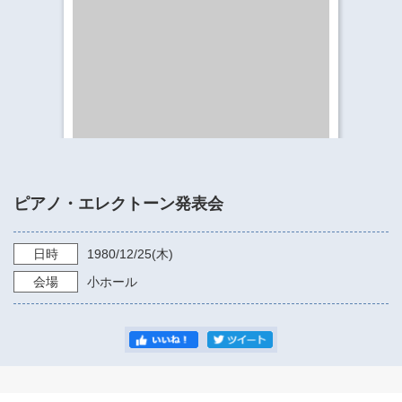
​​​​​​​​​​​​​神奈川県立県民ホール
・ パイプオルガン
ギャラリーSNS
・ 神奈川県民ホールの取り組み
ピアノ・エレクトーン発表会
日時
1980/12/25
(木)
会場
小ホール