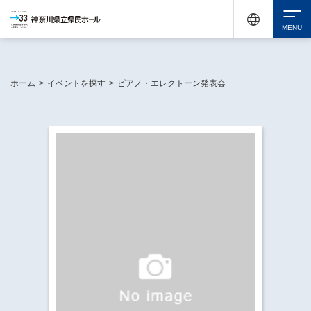
神奈川県民ホールは休館中においても、県内33市町村で多彩な芸術文化を届ける活動
《KANAGAWA 33 ACT》を展開し、地域に身近な感動を広げています。
検索
ホーム
>
イベントを探す
>
ピアノ・エレクトーン発表会
チケット購入
イベントを探す
・ イベント一覧
休館中の県民ホールについて
・ イベントカレンダー
・ 施設概要
神奈川県立県民ホールSNS