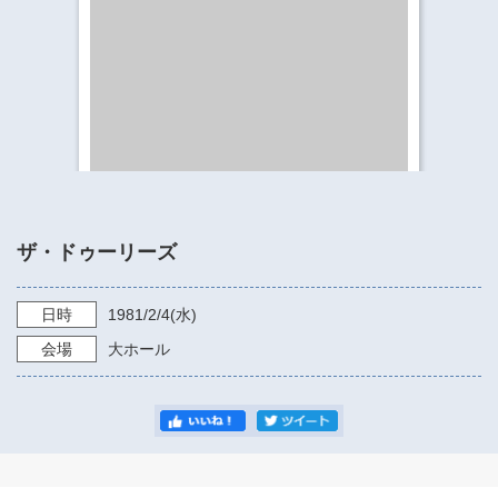
​​​​​​​​​​​​​神奈川県立県民ホール
・ パイプオルガン
ギャラリーSNS
・ 神奈川県民ホールの取り組み
ザ・ドゥーリーズ
日時
1981/2/4
(水)
会場
大ホール