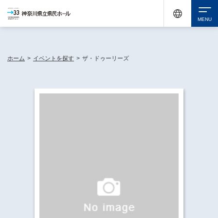
神奈川県民ホールは休館中においても、県内33市町村で多彩な芸術文化を届ける活動
《KANAGAWA 33 ACT》を展開し、地域に身近な感動を広げています。
検索
ホーム
>
イベントを探す
>
ザ・ドゥーリーズ
チケット購入
イベントを探す
・ イベント一覧
休館中の県民ホールについて
・ イベントカレンダー
・ 施設概要
神奈川県立県民ホールSNS