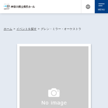
神奈川県民ホールは休館中においても、県内33市町村で多彩な芸術文化を届ける活動
《KANAGAWA 33 ACT》を展開し、地域に身近な感動を広げています。
検索
ホーム
>
イベントを探す
>
グレン・ミラー・オーケストラ
チケット購入
イベントを探す
・ イベント一覧
休館中の県民ホールについて
・ イベントカレンダー
・ 施設概要
神奈川県立県民ホールSNS