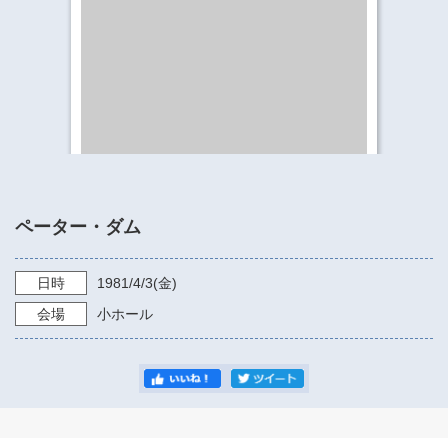
​​​​​​​​​​​​​神奈川県立県民ホール
・ パイプオルガン
ギャラリーSNS
・ 神奈川県民ホールの取り組み
ペーター・ダム
日時
1981/4/3
(金)
会場
小ホール