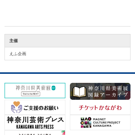
主催
えふ企画