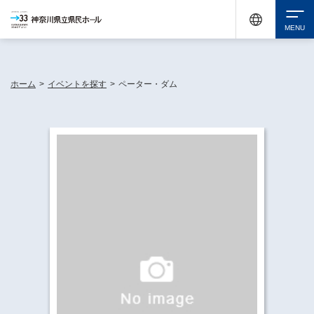
神奈川県民ホールは休館中においても、県内33市町村で多彩な芸術文化を届ける活動
《KANAGAWA 33 ACT》を展開し、地域に身近な感動を広げています。
検索
ホーム
>
イベントを探す
>
ペーター・ダム
チケット購入
イベントを探す
・ イベント一覧
休館中の県民ホールについて
・ イベントカレンダー
・ 施設概要
神奈川県立県民ホールSNS