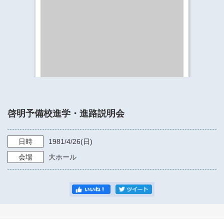
​​​​​​​​​​​​​神奈川県立県民ホール
・ パイプオルガン
ギャラリーSNS
・ 神奈川県民ホールの取り組み
啓明予備校進学・進路説明会
日時
1981/4/26
(日)
会場
大ホール