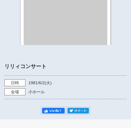
​​​​​​​​​​​​​神奈川県立県民ホール
・ パイプオルガン
ギャラリーSNS
・ 神奈川県民ホールの取り組み
リリィコンサート
日時
1981/6/2
(火)
会場
小ホール