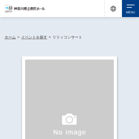
神奈川県民ホールは休館中においても、県内33市町村で多彩な芸術文化を届ける活動
《KANAGAWA 33 ACT》を展開し、地域に身近な感動を広げています。
検索
ホーム
>
イベントを探す
>
リリィコンサート
チケット購入
イベントを探す
・ イベント一覧
休館中の県民ホールについて
・ イベントカレンダー
・ 施設概要
神奈川県立県民ホールSNS