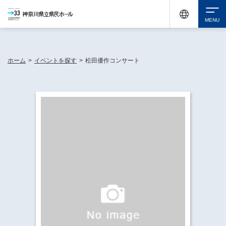
神奈川県民ホールは休館中においても、県内33市町村で多彩な芸術文化を届ける活動
《KANAGAWA 33 ACT》を展開し、地域に身近な感動を広げています。
検索
ホーム
>
イベントを探す
>
松田優作コンサート
チケット購入
イベントを探す
・ イベント一覧
休館中の県民ホールについて
・ イベントカレンダー
・ 施設概要
神奈川県立県民ホールSNS