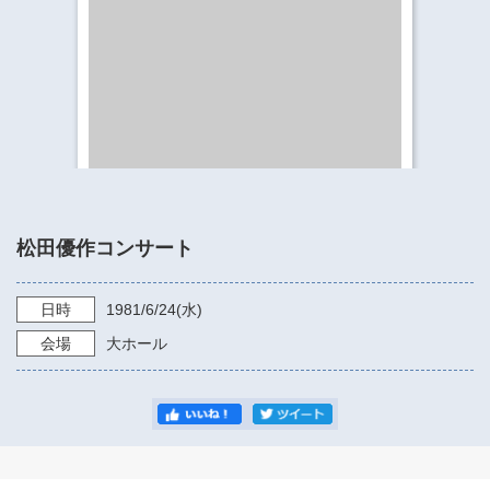
​​​​​​​​​​​​​神奈川県立県民ホール
・ パイプオルガン
ギャラリーSNS
・ 神奈川県民ホールの取り組み
松田優作コンサート
日時
1981/6/24
(水)
会場
大ホール