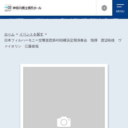
神奈川県民ホールは休館中においても、県内33市町村で多彩な芸術文化を届ける活動
《KANAGAWA 33 ACT》を展開し、地域に身近な感動を広げています。
検索
ホーム
>
イベントを探す
>
日本フィルハーモニー交響楽団第43回横浜定期演奏会 指揮 渡辺暁雄 ヴ
ァイオリン 江藤俊哉
チケット購入
イベントを探す
・ イベント一覧
休館中の県民ホールについて
・ イベントカレンダー
・ 施設概要
神奈川県立県民ホールSNS