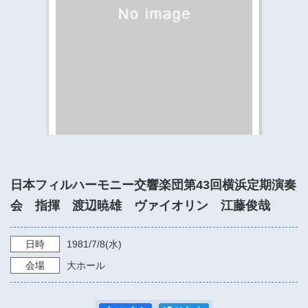
​​​​​​​​​​​​​神奈川県立県民ホール
・ パイプオルガン
ギャラリーSNS
・ 神奈川県民ホールの取り組み
日本フィルハーモニー交響楽団第43回横浜定期演奏
会 指揮 渡辺暁雄 ヴァイオリン 江藤俊哉
日時
1981/7/8
(水)
会場
大ホール