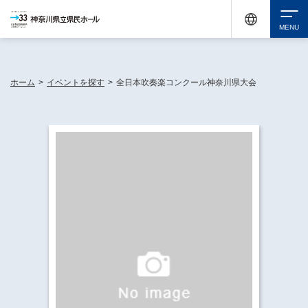
神奈川県民ホールは休館中においても、県内33市町村で多彩な芸術文化を届ける活動
《KANAGAWA 33 ACT》を展開し、地域に身近な感動を広げています。
検索
ホーム
>
イベントを探す
>
全日本吹奏楽コンクール神奈川県大会
チケット購入
イベントを探す
・ イベント一覧
休館中の県民ホールについて
・ イベントカレンダー
・ 施設概要
神奈川県立県民ホールSNS