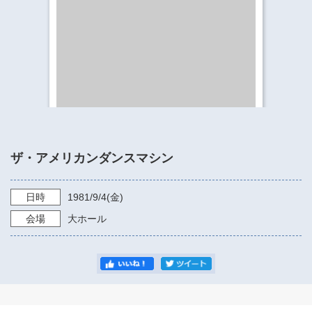
​​​​​​​​​​​​​神奈川県立県民ホール
・ パイプオルガン
ギャラリーSNS
・ 神奈川県民ホールの取り組み
ザ・アメリカンダンスマシン
日時
1981/9/4
(金)
会場
大ホール