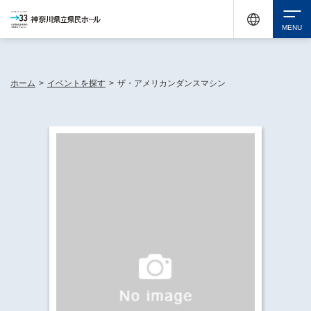
神奈川県民ホールは休館中においても、県内33市町村で多彩な芸術文化を届ける活動
《KANAGAWA 33 ACT》を展開し、地域に身近な感動を広げています。
検索
ホーム
>
イベントを探す
>
ザ・アメリカンダンスマシン
チケット購入
イベントを探す
・ イベント一覧
休館中の県民ホールについて
・ イベントカレンダー
・ 施設概要
神奈川県立県民ホールSNS