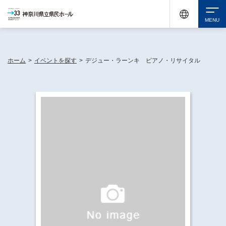
神奈川県民ホールは休館中においても、県内33市町村で多彩な芸術文化を届ける活動
《KANAGAWA 33 ACT》を展開し、地域に身近な感動を広げています。
検索
ホーム
>
イベントを探す
>
デジュー・ラーンキ ピアノ・リサイタル
チケット購入
イベントを探す
・ イベント一覧
休館中の県民ホールについて
・ イベントカレンダー
・ 施設概要
神奈川県立県民ホールSNS