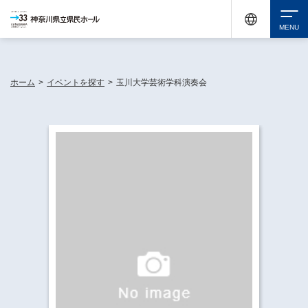
神奈川県民ホールは休館中においても、県内33市町村で多彩な芸術文化を届ける活動
《KANAGAWA 33 ACT》を展開し、地域に身近な感動を広げています。
検索
ホーム
>
イベントを探す
>
玉川大学芸術学科演奏会
チケット購入
イベントを探す
・ イベント一覧
休館中の県民ホールについて
・ イベントカレンダー
・ 施設概要
神奈川県立県民ホールSNS