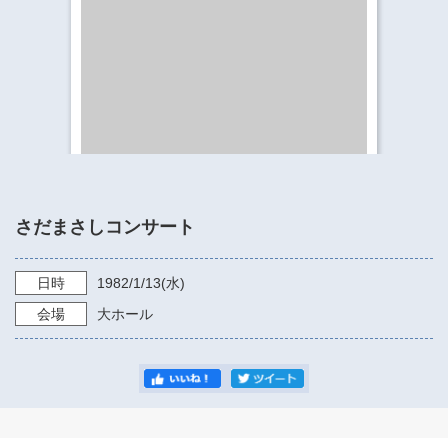
​​​​​​​​​​​​​神奈川県立県民ホール
・ パイプオルガン
ギャラリーSNS
・ 神奈川県民ホールの取り組み
さだまさしコンサート
日時
1982/1/13
(水)
会場
大ホール