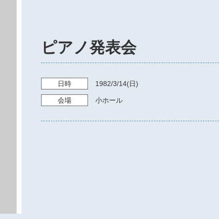
ピアノ発表会
日時
1982/3/14
(日)
会場
小ホール