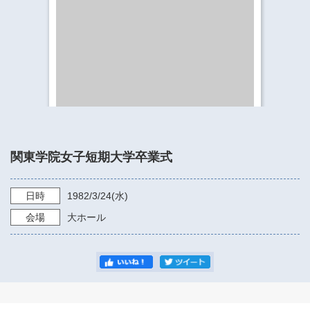
​​​​​​​​​​​​​神奈川県立県民ホール
・ パイプオルガン
ギャラリーSNS
・ 神奈川県民ホールの取り組み
関東学院女子短期大学卒業式
日時
1982/3/24
(水)
会場
大ホール