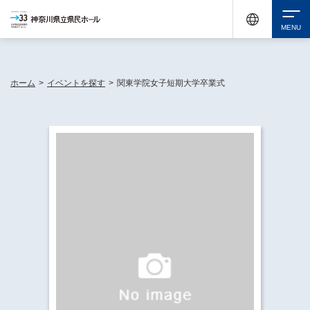
神奈川県民ホールは休館中においても、県内33市町村で多彩な芸術文化を届ける活動
《KANAGAWA 33 ACT》を展開し、地域に身近な感動を広げています。
検索
ホーム
>
イベントを探す
>
関東学院女子短期大学卒業式
チケット購入
イベントを探す
・ イベント一覧
休館中の県民ホールについて
・ イベントカレンダー
・ 施設概要
神奈川県立県民ホールSNS