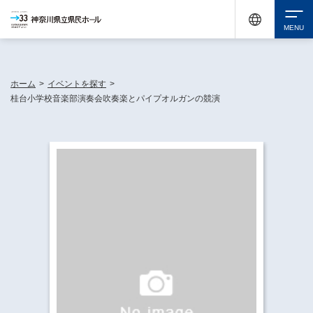
神奈川県民ホールは休館中においても、県内33市町村で多彩な芸術文化を届ける活動
《KANAGAWA 33 ACT》を展開し、地域に身近な感動を広げています。
検索
ホーム
>
イベントを探す
>
桂台小学校音楽部演奏会吹奏楽とパイプオルガンの競演
チケット購入
イベントを探す
・ イベント一覧
休館中の県民ホールについて
・ イベントカレンダー
・ 施設概要
神奈川県立県民ホールSNS