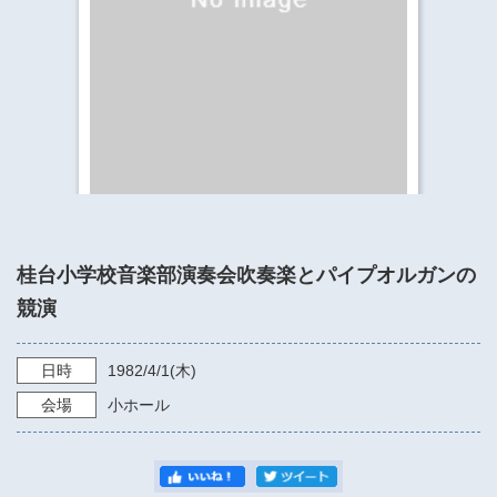
​​​​​​​​​​​​​神奈川県立県民ホール
・ パイプオルガン
ギャラリーSNS
・ 神奈川県民ホールの取り組み
桂台小学校音楽部演奏会吹奏楽とパイプオルガンの
競演
日時
1982/4/1
(木)
会場
小ホール