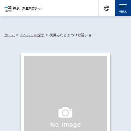
神奈川県民ホールは休館中においても、県内33市町村で多彩な芸術文化を届ける活動
《KANAGAWA 33 ACT》を展開し、地域に身近な感動を広げています。
検索
ホーム
>
イベントを探す
>
横浜みなとまつり歌謡ショー
チケット購入
イベントを探す
・ イベント一覧
休館中の県民ホールについて
・ イベントカレンダー
・ 施設概要
神奈川県立県民ホールSNS