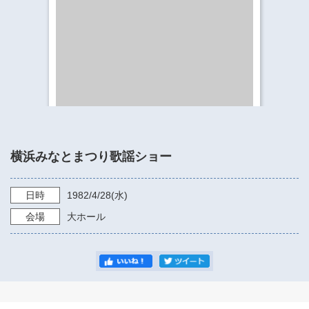
​​​​​​​​​​​​​神奈川県立県民ホール
・ パイプオルガン
ギャラリーSNS
・ 神奈川県民ホールの取り組み
横浜みなとまつり歌謡ショー
日時
1982/4/28
(水)
会場
大ホール