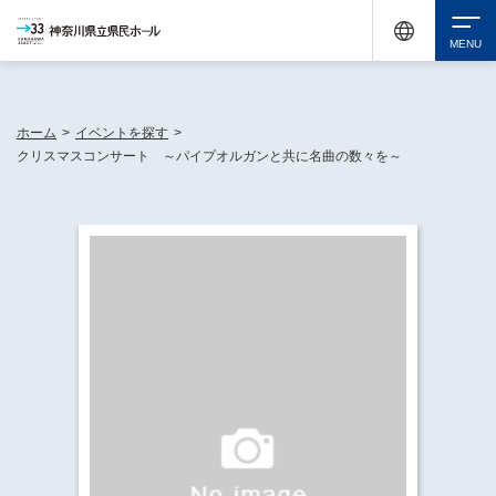
神奈川県民ホールは休館中においても、県内33市町村で多彩な芸術文化を届ける活動
《KANAGAWA 33 ACT》を展開し、地域に身近な感動を広げています。
検索
ホーム
>
イベントを探す
>
クリスマスコンサート ～パイプオルガンと共に名曲の数々を～
チケット購入
イベントを探す
・ イベント一覧
休館中の県民ホールについて
・ イベントカレンダー
・ 施設概要
神奈川県立県民ホールSNS