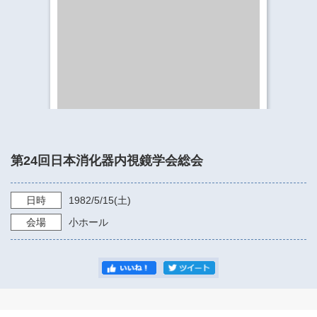
​​​​​​​​​​​​​神奈川県立県民ホール
・ パイプオルガン
ギャラリーSNS
・ 神奈川県民ホールの取り組み
第24回日本消化器内視鏡学会総会
日時
1982/5/15
(土)
会場
小ホール