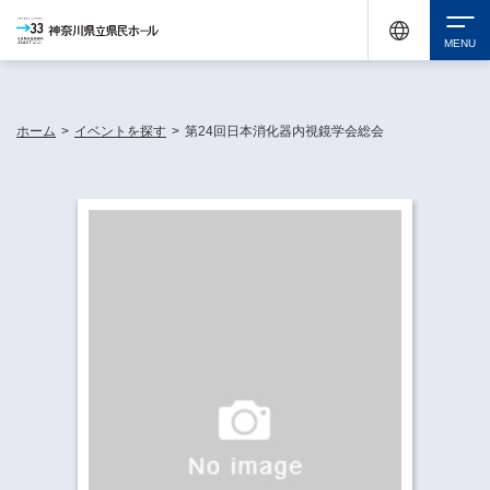
神奈川県民ホールは休館中においても、県内33市町村で多彩な芸術文化を届ける活動
《KANAGAWA 33 ACT》を展開し、地域に身近な感動を広げています。
検索
ホーム
>
イベントを探す
>
第24回日本消化器内視鏡学会総会
チケット購入
イベントを探す
・ イベント一覧
休館中の県民ホールについて
・ イベントカレンダー
・ 施設概要
神奈川県立県民ホールSNS