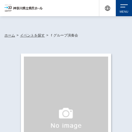
神奈川県民ホールは休館中においても、県内33市町村で多彩な芸術文化を届ける活動
《KANAGAWA 33 ACT》を展開し、地域に身近な感動を広げています。
検索
ホーム
>
イベントを探す
>
ｆグループ演奏会
チケット購入
イベントを探す
・ イベント一覧
休館中の県民ホールについて
・ イベントカレンダー
・ 施設概要
神奈川県立県民ホールSNS