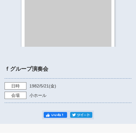
​​​​​​​​​​​​​神奈川県立県民ホール
・ パイプオルガン
ギャラリーSNS
・ 神奈川県民ホールの取り組み
ｆグループ演奏会
日時
1982/5/21
(金)
会場
小ホール