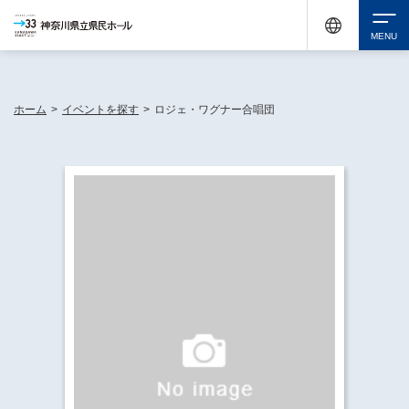
神奈川県民ホールは休館中においても、県内33市町村で多彩な芸術文化を届ける活動
《KANAGAWA 33 ACT》を展開し、地域に身近な感動を広げています。
検索
ホーム
>
イベントを探す
>
ロジェ・ワグナー合唱団
チケット購入
イベントを探す
・ イベント一覧
休館中の県民ホールについて
・ イベントカレンダー
・ 施設概要
神奈川県立県民ホールSNS