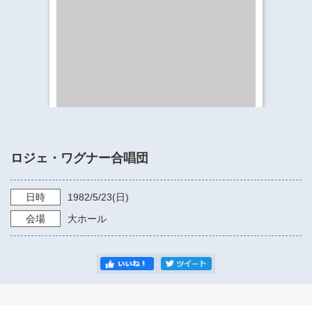
​​​​​​​​​​​​​神奈川県立県民ホール
・ パイプオルガン
ギャラリーSNS
・ 神奈川県民ホールの取り組み
ロジェ・ワグナー合唱団
日時
1982/5/23
(日)
会場
大ホール