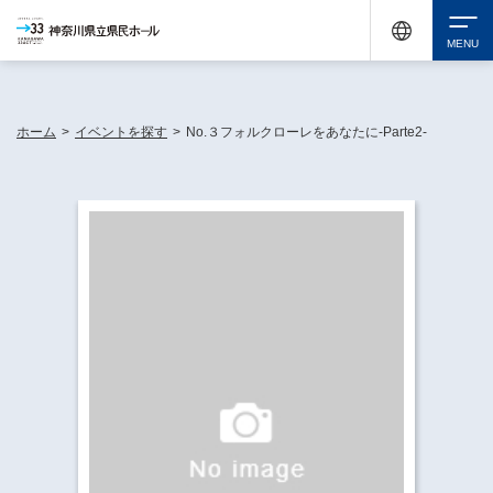
神奈川県民ホールは休館中においても、県内33市町村で多彩な芸術文化を届ける活動
《KANAGAWA 33 ACT》を展開し、地域に身近な感動を広げています。
検索
ホーム
>
イベントを探す
>
No.３フォルクローレをあなたに-Parte2-
チケット購入
イベントを探す
・ イベント一覧
休館中の県民ホールについて
・ イベントカレンダー
・ 施設概要
神奈川県立県民ホールSNS