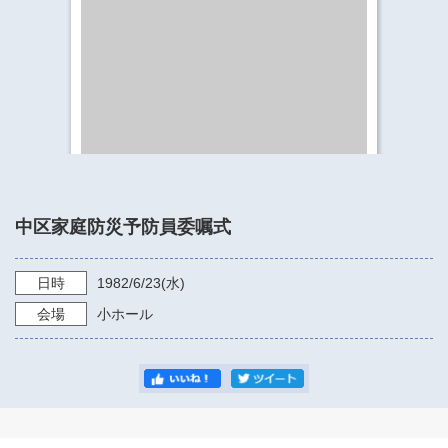
​​​​​​​​​​​​​神奈川県立県民ホール
・ パイプオルガン
ギャラリーSNS
・ 神奈川県民ホールの取り組み
中区家庭防災予防員委嘱式
日時
1982/6/23
(水)
会場
小ホール