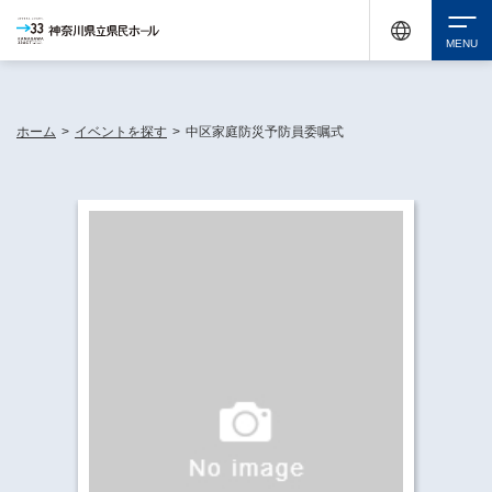
神奈川県民ホールは休館中においても、県内33市町村で多彩な芸術文化を届ける活動
《KANAGAWA 33 ACT》を展開し、地域に身近な感動を広げています。
検索
ホーム
>
イベントを探す
>
中区家庭防災予防員委嘱式
チケット購入
イベントを探す
・ イベント一覧
休館中の県民ホールについて
・ イベントカレンダー
・ 施設概要
神奈川県立県民ホールSNS