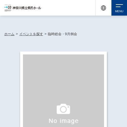
神奈川県民ホールは休館中においても、県内33市町村で多彩な芸術文化を届ける活動
《KANAGAWA 33 ACT》を展開し、地域に身近な感動を広げています。
検索
ホーム
>
イベントを探す
>
臨時総会・9月例会
チケット購入
イベントを探す
・ イベント一覧
休館中の県民ホールについて
・ イベントカレンダー
・ 施設概要
神奈川県立県民ホールSNS