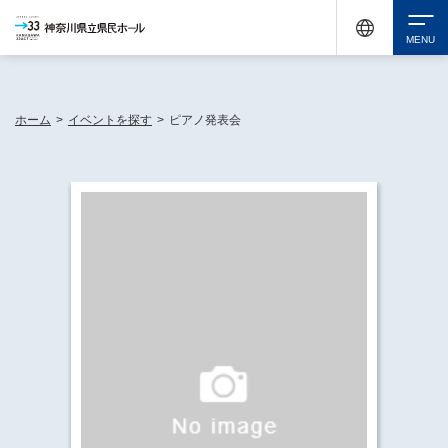
神奈川県民ホールは休館中においても、県内33市町村で多彩な芸術文化を届ける活動
《KANAGAWA 33 ACT》を展開し、地域に身近な感動を広げています。
検索
ホーム
>
イベントを探す
>
ピアノ発表会
チケット購入
イベントを探す
・ イベント一覧
休館中の県民ホールについて
・ イベントカレンダー
・ 施設概要
神奈川県立県民ホールSNS