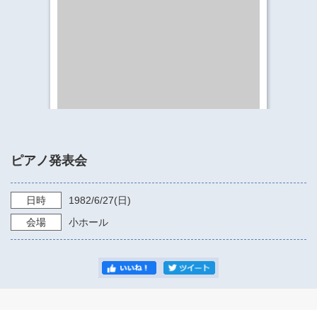
​​​​​​​​​​​​​神奈川県立県民ホール
・ パイプオルガン
ギャラリーSNS
・ 神奈川県民ホールの取り組み
ピアノ発表会
日時
1982/6/27
(日)
会場
小ホール