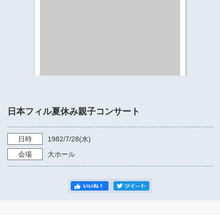
​​​​​​​​​​​​​神奈川県立県民ホール
・ パイプオルガン
ギャラリーSNS
・ 神奈川県民ホールの取り組み
日本フィル夏休み親子コンサート
日時
1982/7/28
(水)
会場
大ホール