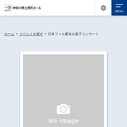
神奈川県民ホールは休館中においても、県内33市町村で多彩な芸術文化を届ける活動
《KANAGAWA 33 ACT》を展開し、地域に身近な感動を広げています。
検索
ホーム
>
イベントを探す
>
日本フィル夏休み親子コンサート
チケット購入
イベントを探す
・ イベント一覧
休館中の県民ホールについて
・ イベントカレンダー
・ 施設概要
神奈川県立県民ホールSNS