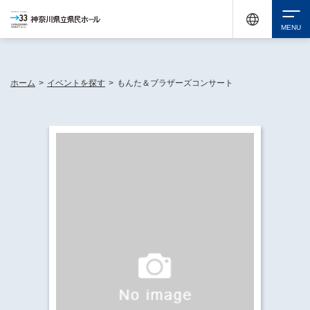
神奈川県民ホールは休館中においても、県内33市町村で多彩な芸術文化を届ける活動
《KANAGAWA 33 ACT》を展開し、地域に身近な感動を広げています。
検索
ホーム
>
イベントを探す
>
もんた＆ブラザーズコンサート
チケット購入
イベントを探す
・ イベント一覧
休館中の県民ホールについて
・ イベントカレンダー
・ 施設概要
神奈川県立県民ホールSNS