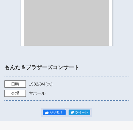
​​​​​​​​​​​​​神奈川県立県民ホール
・ パイプオルガン
ギャラリーSNS
・ 神奈川県民ホールの取り組み
もんた＆ブラザーズコンサート
日時
1982/8/4
(水)
会場
大ホール