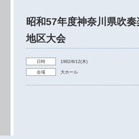
昭和57年度神奈川県吹
地区大会
日時
1982/8/12
(木)
会場
大ホール