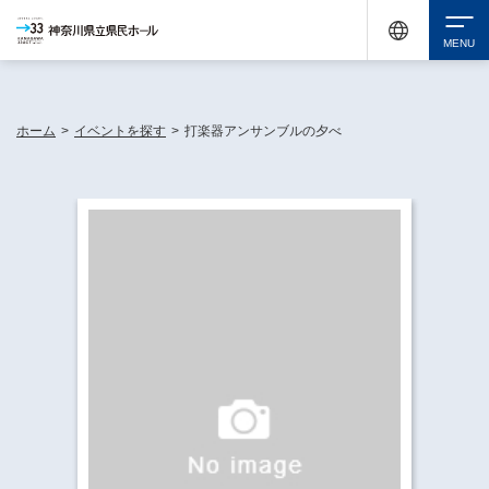
神奈川県民ホールは休館中においても、県内33市町村で多彩な芸術文化を届ける活動
《KANAGAWA 33 ACT》を展開し、地域に身近な感動を広げています。
検索
ホーム
>
イベントを探す
>
打楽器アンサンブルの夕べ
チケット購入
イベントを探す
・ イベント一覧
休館中の県民ホールについて
・ イベントカレンダー
・ 施設概要
神奈川県立県民ホールSNS