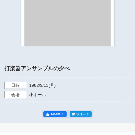
​​​​​​​​​​​​​神奈川県立県民ホール
・ パイプオルガン
ギャラリーSNS
・ 神奈川県民ホールの取り組み
打楽器アンサンブルの夕べ
日時
1982/9/13
(月)
会場
小ホール